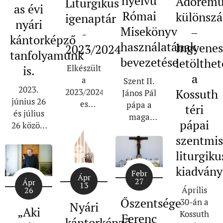
nyelvű
Adoremu
Liturgikus
as évi
Római
különsz
igenaptár
nyári
Misekönyv
–
-
kántorképző
használatának
Ingyene
2023/2024
tanfolyamunk
bevezetése
letölthet
Elkészült
is.
a
a
Szent II.
2023.
2023/2024-
Kossuth
János Pál
június 26
es
pápa a
téri
és július
liturgikus
maga
pápai
26 között
év
tekintélyével
tartottuk
szentmi
igenaptára,
2000.
az éves
amelynek
április
liturgiku
nyári
PDF
10-én a
kiadvány
kántorképző
Febr
formátuma
Római
Ápr
27
Ápr
tanfolyamunkat.
13
az alábbi
Misekönyvnek
Április
26
Az 5 hét
gombra
a
Őszentsége
30-án a
Nyári
alatt a
„Aki
kattintva
harmadik
Kossuth
Ferenc
kántorképző
képzés