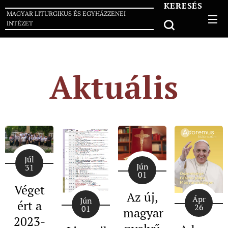
KERESÉS
MAGYAR LITURGIKUS ÉS EGYHÁZZENEI
INTÉZET
Aktuális
Júl
Jún
31
01
Véget
Az új,
Ápr
Jún
ért a
26
01
magyar
2023-