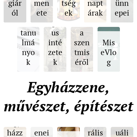
giár
men
tség
napt
ünn
Litu
s-
ól
ete
ek
árak
epei
rgik
Litu
soro
us
rgik
zat
tanu
us
a
lmá
inté
szen
Mis
nyo
zete
tmis
eVlo
k
k
éről
g
Egyházzene,
művészet, építészet
Egy
Egy
házz
Szak
Virt
házz
enei
rális
uáli