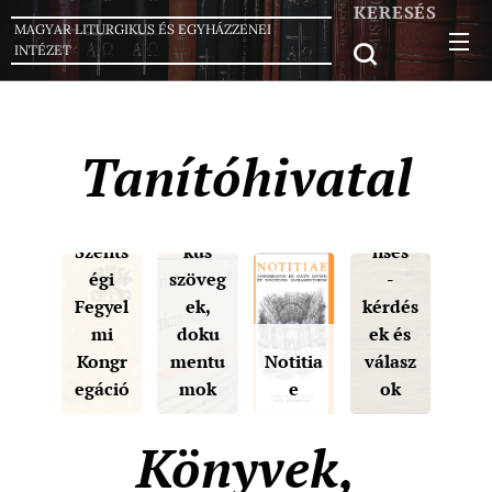
KERESÉS
MAGYAR LITURGIKUS ÉS EGYHÁZZENEI
INTÉZET
Tanítóhivatal
Istenti
Notitia
sztelet
e
i és
Liturgi
Respo
Szents
kus
nses
égi
szöveg
-
Fegyel
ek,
kérdés
mi
doku
ek és
Kongr
mentu
Notitia
válasz
egáció
mok
e
ok
Könyvek,