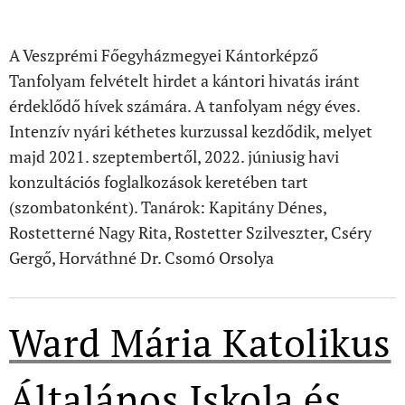
A Veszprémi Főegyházmegyei Kántorképző
Tanfolyam felvételt hirdet a kántori hivatás iránt
érdeklődő hívek számára. A tanfolyam négy éves.
Intenzív nyári kéthetes kurzussal kezdődik, melyet
majd 2021. szeptembertől, 2022. júniusig havi
konzultációs foglalkozások keretében tart
(szombatonként). Tanárok: Kapitány Dénes,
Rostetterné Nagy Rita, Rostetter Szilveszter, Cséry
Gergő, Horváthné Dr. Csomó Orsolya
Ward Mária Katolikus
Általános Iskola és