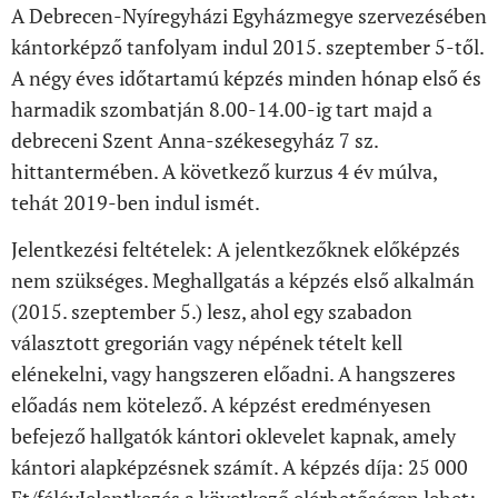
A Debrecen-Nyíregyházi Egyházmegye szervezésében
kántorképző tanfolyam indul 2015. szeptember 5-től.
A négy éves időtartamú képzés minden hónap első és
harmadik szombatján 8.00-14.00-ig tart majd a
debreceni Szent Anna-székesegyház 7 sz.
hittantermében. A következő kurzus 4 év múlva,
tehát 2019-ben indul ismét.
Jelentkezési feltételek: A jelentkezőknek előképzés
nem szükséges. Meghallgatás a képzés első alkalmán
(2015. szeptember 5.) lesz, ahol egy szabadon
választott gregorián vagy népének tételt kell
elénekelni, vagy hangszeren előadni. A hangszeres
előadás nem kötelező. A képzést eredményesen
befejező hallgatók kántori oklevelet kapnak, amely
kántori alapképzésnek számít. A képzés díja: 25 000