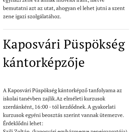
bemutatni azt az utat, ahogyan el lehet jutni a szent
zene igazi szolgálatához.
Kaposvári Püspökség
kántorképzője
A Kaposvári Püspökség kántorképző tanfolyama az
iskolai tanévben zajlik.Az elméleti kurzusok
szerdánként, 16:00 - tól kezdődnek. A gyakorlati
kurzusok egyéni beosztás szerint vannak ütemezve.
Érdeklődni lehet:
Szili Zoltán, (kaposvári egyházmegye zeneigazgatója)