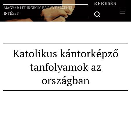
KERESÉS
MAGYAR LITURGIKUS ÉS EGYHÁZZENEI
INTÉZET
Katolikus kántorképző
tanfolyamok az
országban