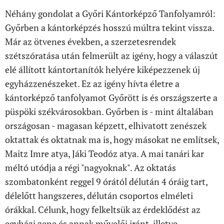
Néhány gondolat a Győri Kántorképző Tanfolyamról:
Győrben a kántorképzés hosszú múltra tekint vissza.
Már az ötvenes években, a szerzetesrendek
szétszóratása után felmerült az igény, hogy a válaszút
elé állított kántortanítók helyére kiképezzenek új
egyházzenészeket. Ez az igény hívta életre a
kántorképző tanfolyamot Győrött is és országszerte a
püspöki székvárosokban. Győrben is - mint általában
országosan - magasan képzett, elhivatott zenészek
oktattak és oktatnak ma is, hogy másokat ne említsek,
Maitz Imre atya, Jáki Teodóz atya. A mai tanári kar
méltó utódja a régi "nagyoknak". Az oktatás
szombatonként reggel 9 órától délután 4 óráig tart,
délelőtt hangszeres, délután csoportos elméleti
órákkal. Célunk, hogy felkeltsük az érdeklődést az
egyházi zene és annak művelői iránt, illetve