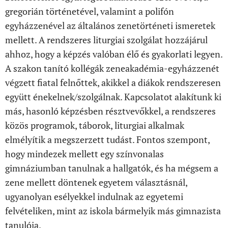
gregorián történetével, valamint a polifón
egyházzenével az általános zenetörténeti ismeretek
mellett. A rendszeres liturgiai szolgálat hozzájárul
ahhoz, hogy a képzés valóban élő és gyakorlati legyen.
A szakon tanító kollégák zeneakadémia-egyházzenét
végzett fiatal felnőttek, akikkel a diákok rendszeresen
együtt énekelnek/szolgálnak. Kapcsolatot alakítunk ki
más, hasonló képzésben résztvevőkkel, a rendszeres
közös programok, táborok, liturgiai alkalmak
elmélyítik a megszerzett tudást. Fontos szempont,
hogy mindezek mellett egy színvonalas
gimnáziumban tanulnak a hallgatók, és ha mégsem a
zene mellett döntenek egyetem választásnál,
ugyanolyan esélyekkel indulnak az egyetemi
felvételiken, mint az iskola bármelyik más gimnazista
tanulója.