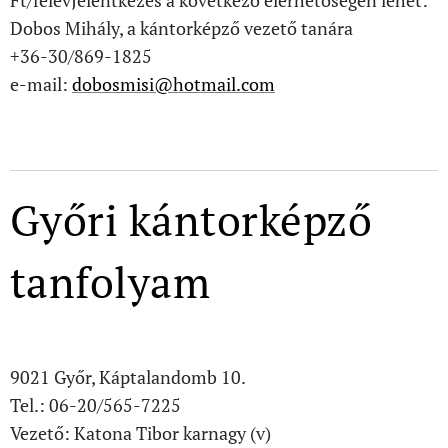
Ft/félévJelentkezés a következő elérhetőségen lehet:
Dobos Mihály, a kántorképző vezető tanára
+36-30/869-1825
e-mail:
dobosmisi@hotmail.com
Győri kántorképző
tanfolyam
9021 Győr, Káptalandomb 10.
Tel.: 06-20/565-7225
Vezető: Katona Tibor karnagy (v)