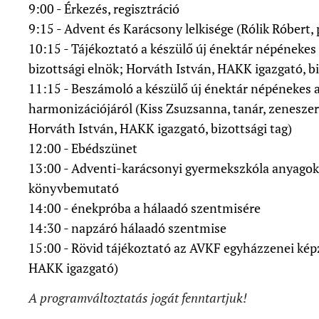
9:00 - Érkezés, regisztráció
9:15 - Advent és Karácsony lelkisége (Rólik Róbert,
10:15 - Tájékoztató a készülő új énektár népénekes
bizottsági elnök; Horváth István, HAKK igazgató, bi
11:15 - Beszámoló a készülő új énektár népénekes
harmonizációjáról (Kiss Zsuzsanna, tanár, zeneszerz
Horváth István, HAKK igazgató, bizottsági tag)
12:00 - Ebédszünet
13:00 - Adventi-karácsonyi gyermekszkóla anyagok
könyvbemutató
14:00 - énekpróba a hálaadó szentmisére
14:30 - napzáró hálaadó szentmise
15:00 - Rövid tájékoztató az AVKF egyházzenei kép
HAKK igazgató)
A programváltoztatás jogát fenntartjuk!