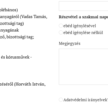
 plébános)
 anyagáról (Vadas Tamás,
Részvétel a szakmai nap
zottsági tag)
ebéd igénylésével
 anyagának
ebéd igénylése nélkül
ő, bizottsági tag;
Megjegyzés
 és kórusművek -
zéséről (Horváth István,
Adatvédelmi irányelvek