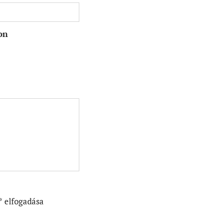
on
* elfogadása