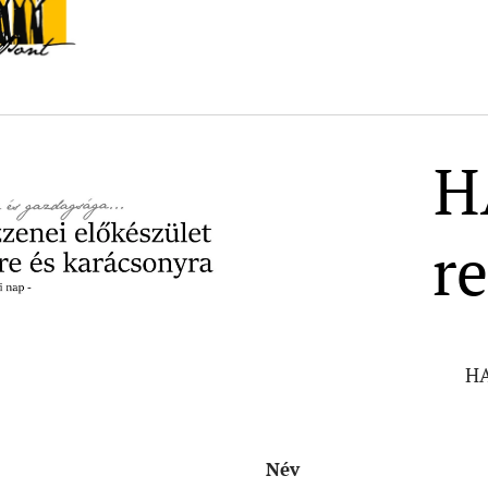
H
re
HA
Név