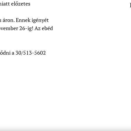
iatt előzetes
s áron. Ennek igényét
november 26-ig! Az ebéd
klődni a 30/513-5602