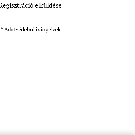
Regisztráció elküldése
* Adatvédelmi irányelvek