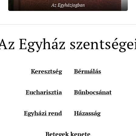
Az Egyházjogban
Az Egyház szentsége
Keresztség
Bérmálás
Eucharisztia
Bűnbocsánat
Egyházi rend
Házasság
Betegek kenete