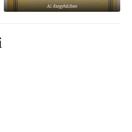
Az ősegyházban
i