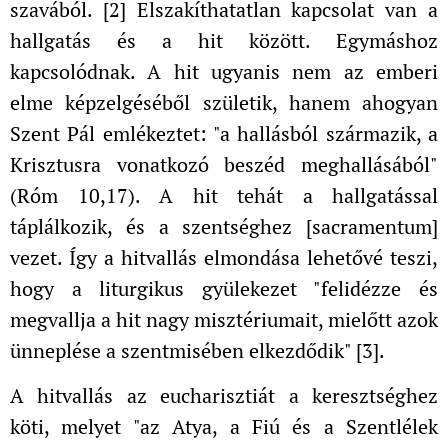
szavából. [2] Elszakíthatatlan kapcsolat van a
hallgatás és a hit között. Egymáshoz
kapcsolódnak. A hit ugyanis nem az emberi
elme képzelgéséből születik, hanem ahogyan
Szent Pál emlékeztet: "a hallásból származik, a
Krisztusra vonatkozó beszéd meghallásából"
(Róm 10,17). A hit tehát a hallgatással
táplálkozik, és a szentséghez [sacramentum]
vezet. Így a hitvallás elmondása lehetővé teszi,
hogy a liturgikus gyülekezet "felidézze és
megvallja a hit nagy misztériumait, mielőtt azok
ünneplése a szentmisében elkezdődik" [3].
A hitvallás az eucharisztiát a keresztséghez
köti, melyet "az Atya, a Fiú és a Szentlélek