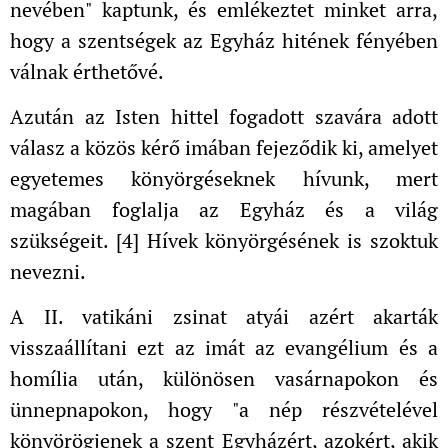
nevében" kaptunk, és emlékeztet minket arra,
hogy a szentségek az Egyház hitének fényében
válnak érthetővé.
Azután az Isten hittel fogadott szavára adott
válasz a közös kérő imában fejeződik ki, amelyet
egyetemes könyörgéseknek hívunk, mert
magában foglalja az Egyház és a világ
szükségeit. [4] Hívek könyörgésének is szoktuk
nevezni.
A II. vatikáni zsinat atyái azért akarták
visszaállítani ezt az imát az evangélium és a
homília után, különösen vasárnapokon és
ünnepnapokon, hogy "a nép részvételével
könyörögjenek a szent Egyházért, azokért, akik