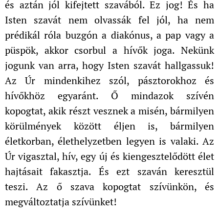
és aztán jól kifejtett szavából. Ez jog! És ha
Isten szavát nem olvassák fel jól, ha nem
prédikál róla buzgón a diakónus, a pap vagy a
püspök, akkor csorbul a hívők joga. Nekünk
jogunk van arra, hogy Isten szavát hallgassuk!
Az Úr mindenkihez szól, pásztorokhoz és
hívőkhöz egyaránt. Ő mindazok szívén
kopogtat, akik részt vesznek a misén, bármilyen
körülmények között éljen is, bármilyen
életkorban, élethelyzetben legyen is valaki. Az
Úr vigasztal, hív, egy új és kiengesztelődött élet
hajtásait fakasztja. És ezt szaván keresztül
teszi. Az ő szava kopogtat szívünkön, és
megváltoztatja szívünket!