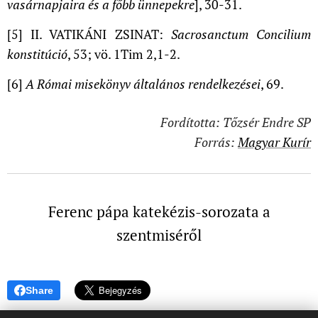
vasárnapjaira és a főbb ünnepekre
], 30-31.
[5] II. VATIKÁNI ZSINAT:
Sacrosanctum Concilium
konstitúció
, 53; vö. 1Tim 2,1-2.
[6]
A Római misekönyv általános rendelkezései
, 69.
Fordította: Tőzsér Endre SP
Forrás:
Magyar Kurír
Ferenc pápa katekézis-sorozata a
szentmiséről
Share