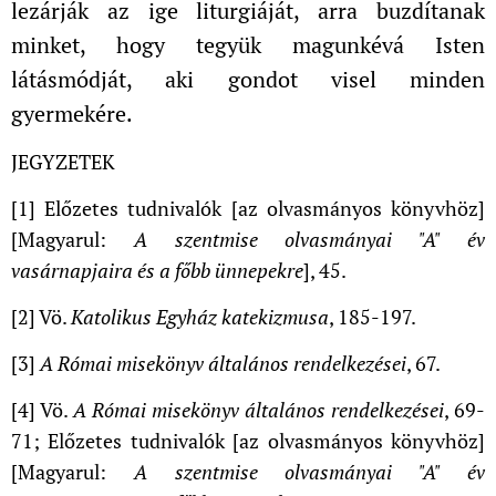
lezárják az ige liturgiáját, arra buzdítanak
minket, hogy tegyük magunkévá Isten
látásmódját, aki gondot visel minden
gyermekére.
JEGYZETEK
[1] Előzetes tudnivalók [az olvasmányos könyvhöz]
[Magyarul:
A szentmise olvasmányai "A" év
vasárnapjaira és a főbb ünnepekre
], 45.
[2] Vö.
Katolikus Egyház katekizmusa
, 185-197.
[3]
A Római misekönyv általános rendelkezései
, 67.
[4] Vö.
A Római misekönyv általános rendelkezései
, 69-
71; Előzetes tudnivalók [az olvasmányos könyvhöz]
[Magyarul:
A szentmise olvasmányai "A" év