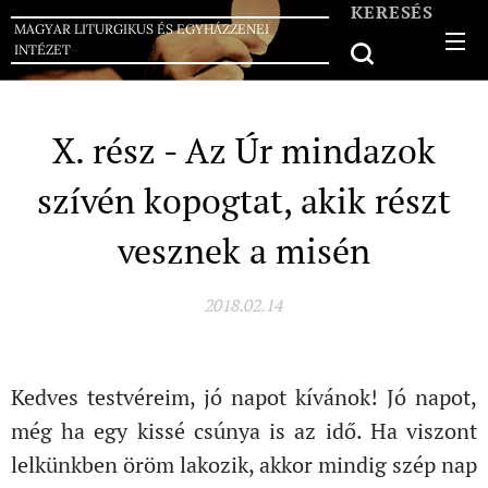
KERESÉS
MAGYAR LITURGIKUS ÉS EGYHÁZZENEI
INTÉZET
X. rész - Az Úr mindazok
szívén kopogtat, akik részt
vesznek a misén
2018.02.14
Kedves testvéreim, jó napot kívánok! Jó napot,
még ha egy kissé csúnya is az idő. Ha viszont
lelkünkben öröm lakozik, akkor mindig szép nap