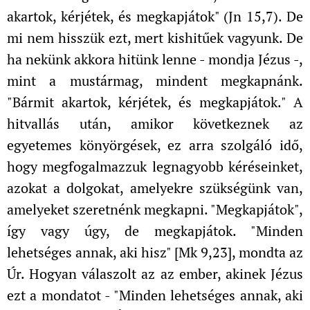
akartok, kérjétek, és megkapjátok" (Jn 15,7). De
mi nem hisszük ezt, mert kishitűek vagyunk. De
ha nekünk akkora hitünk lenne - mondja Jézus -,
mint a mustármag, mindent megkapnánk.
"Bármit akartok, kérjétek, és megkapjátok." A
hitvallás után, amikor következnek az
egyetemes könyörgések, ez arra szolgáló idő,
hogy megfogalmazzuk legnagyobb kéréseinket,
azokat a dolgokat, amelyekre szükségünk van,
amelyeket szeretnénk megkapni. "Megkapjátok",
így vagy úgy, de megkapjátok. "Minden
lehetséges annak, aki hisz" [Mk 9,23], mondta az
Úr. Hogyan válaszolt az az ember, akinek Jézus
ezt a mondatot - "Minden lehetséges annak, aki