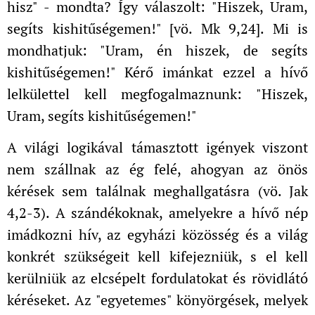
hisz" - mondta? Így válaszolt: "Hiszek, Uram,
segíts kishitűségemen!" [vö. Mk 9,24]. Mi is
mondhatjuk: "Uram, én hiszek, de segíts
kishitűségemen!" Kérő imánkat ezzel a hívő
lelkülettel kell megfogalmaznunk: "Hiszek,
Uram, segíts kishitűségemen!"
A világi logikával támasztott igények viszont
nem szállnak az ég felé, ahogyan az önös
kérések sem találnak meghallgatásra (vö. Jak
4,2-3). A szándékoknak, amelyekre a hívő nép
imádkozni hív, az egyházi közösség és a világ
konkrét szükségeit kell kifejezniük, s el kell
kerülniük az elcsépelt fordulatokat és rövidlátó
kéréseket. Az "egyetemes" könyörgések, melyek