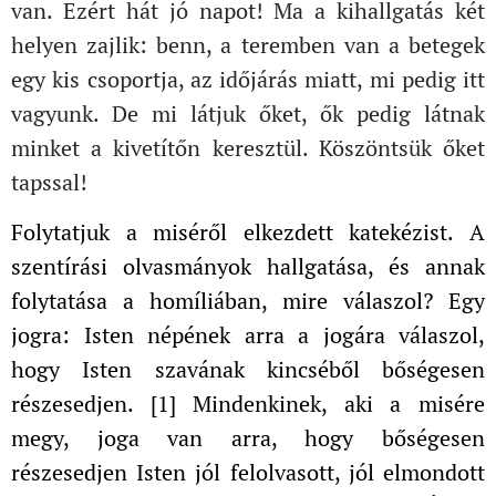
van. Ezért hát jó napot! Ma a kihallgatás két
helyen zajlik: benn, a teremben van a betegek
egy kis csoportja, az időjárás miatt, mi pedig itt
vagyunk. De mi látjuk őket, ők pedig látnak
minket a kivetítőn keresztül. Köszöntsük őket
tapssal!
Folytatjuk a miséről elkezdett katekézist. A
szentírási olvasmányok hallgatása, és annak
folytatása a homíliában, mire válaszol? Egy
jogra: Isten népének arra a jogára válaszol,
hogy Isten szavának kincséből bőségesen
részesedjen. [1] Mindenkinek, aki a misére
megy, joga van arra, hogy bőségesen
részesedjen Isten jól felolvasott, jól elmondott