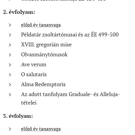
2. évfolyam:
előző év tananyaga
Példatár zsoltártónusai és az ÉE 499-500
XVIII. gregorián mise
Olvasmánytónusok
Ave verum
O salutaris
Alma Redemptoris
Az adott tanfolyam Graduale- és Alleluja-
tételei
3. évfolyam:
előző év tananyaga