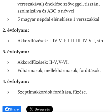
versszakával) éneklése szöveggel, tisztán,
szolmizálva és ABC-s névvel
5 magyar népdal eléneklése 1 versszakkal
2. évfolyam:
Akkordfűzések: I-IV-V-I; I-II-III-IV-V-I, stb.
3. évfolyam:
Akkordfűzések: II-V, V-VI.
Főhármasok, mellékhármasok, fordítások.
4. évfolyam:
Szeptimakkordok fordítása, fűzése.
Share