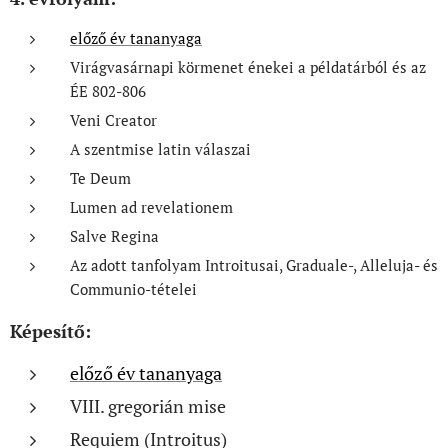
előző év tananyaga
Virágvasárnapi körmenet énekei a példatárból és az
ÉE 802-806
Veni Creator
A szentmise latin válaszai
Te Deum
Lumen ad revelationem
Salve Regina
Az adott tanfolyam Introitusai, Graduale-, Alleluja- és
Communio-tételei
Képesítő:
előző év tananyaga
VIII. gregorián mise
Requiem (Introitus)