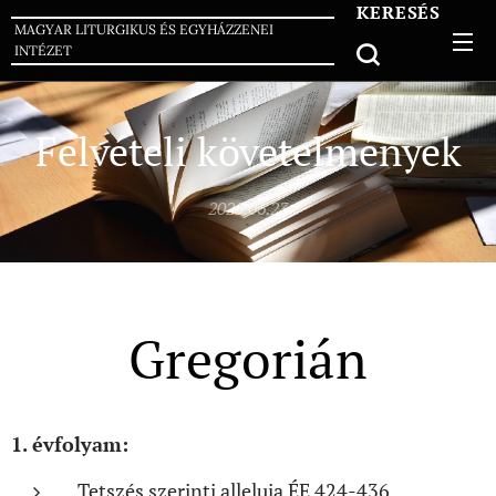
KERESÉS
MAGYAR LITURGIKUS ÉS EGYHÁZZENEI
INTÉZET
Felvételi követelmények
2025.06.23
Gregorián
1. évfolyam:
Tetszés szerinti alleluja ÉE 424-436