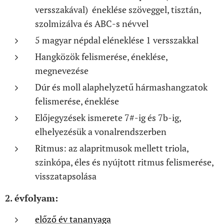
versszakával) éneklése szöveggel, tisztán,
szolmizálva és ABC-s névvel
5 magyar népdal eléneklése 1 versszakkal
Hangközök felismerése, éneklése,
megnevezése
Dúr és moll alaphelyzetű hármashangzatok
felismerése, éneklése
Előjegyzések ismerete 7#-ig és 7b-ig,
elhelyezésük a vonalrendszerben
Ritmus: az alapritmusok mellett triola,
szinkópa, éles és nyújtott ritmus felismerése,
visszatapsolása
2. évfolyam:
előző év tananyaga