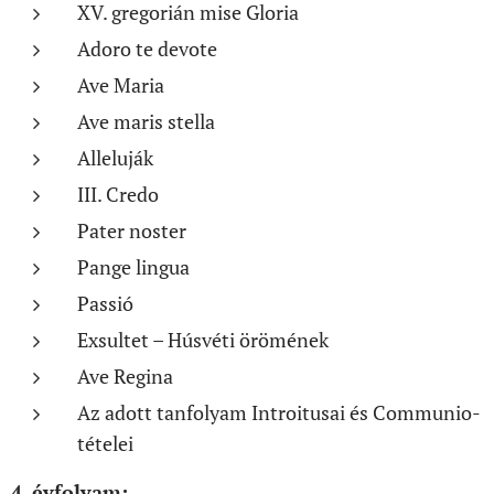
XV. gregorián mise Gloria
Adoro te devote
Ave Maria
Ave maris stella
Alleluják
III. Credo
Pater noster
Pange lingua
Passió
Exsultet – Húsvéti örömének
Ave Regina
Az adott tanfolyam Introitusai és Communio-
tételei
4. évfolyam: