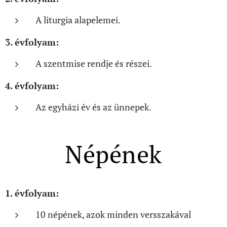
A liturgia alapelemei.
3. évfolyam:
A szentmise rendje és részei.
4. évfolyam:
Az egyházi év és az ünnepek.
Népének
1. évfolyam:
10 népének, azok minden versszakával