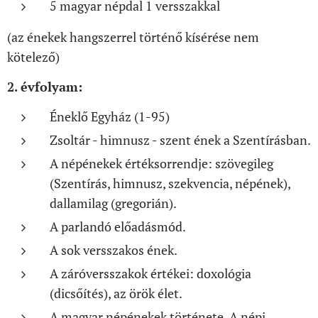
5 magyar népdal 1 versszakkal
(az énekek hangszerrel történő kísérése nem
kötelező)
2. évfolyam:
Éneklő Egyház (1-95)
Zsoltár - himnusz - szent ének a Szentírásban.
A népénekek értéksorrendje: szövegileg
(Szentírás, himnusz, szekvencia, népének),
dallamilag (gregorián).
A parlandó előadásmód.
A sok versszakos ének.
A záróversszakok értékei: doxológia
(dicsőítés), az örök élet.
A magyar népénekek története. A népi