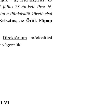
 július 23-án kelt, Prot. N.
int a Pünkösdöt követő első
Krisztus, az Örök Főpap
 a
Direktórium
módosítási
e végezzük:
1 V1