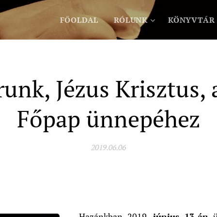
FŐOLDAL
RÓLUNK
KÖNYVTÁR
unk, Jézus Krisztus,
Főpap ünnepéhez
2019.06.06
Hazánkban 2019.
június 13-án
ü