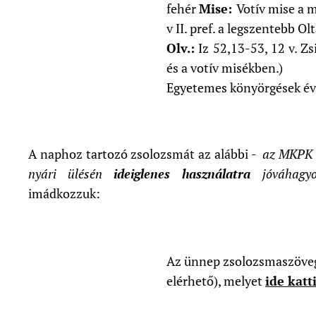
fehér
Mise:
Votív mise a m
v II. pref. a legszentebb Ol
Olv.:
Iz 52,13-53, 12 v. Z
és a votív misékben.)
Egyetemes könyörgések év
A naphoz tartozó zsolozsmát az alábbi -
az MKPK 2
nyári ülésén
ideiglenes használatra
jóváhagyo
imádkozzuk:
Az ünnep zsolozsmaszövege
elérhető), melyet
ide katt