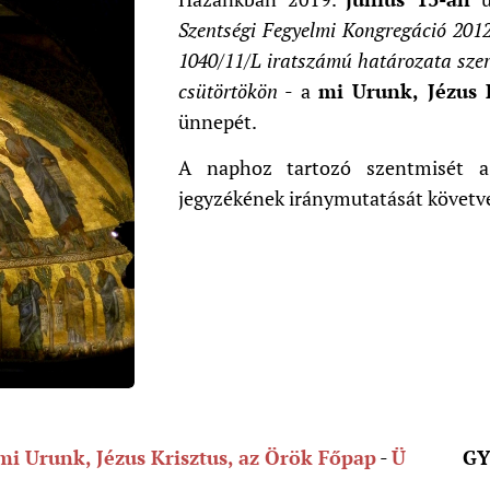
Szentségi Fegyelmi Kongregáció 2012.
1040/11/L iratszámú határozata szer
csütörtökön
- a
mi Urunk, Jézus 
ünnepét.
A naphoz tartozó szentmisét
jegyzékének iránymutatását követv
mi Urunk, Jézus Krisztus, az Örök Főpap
-
Ü
GY