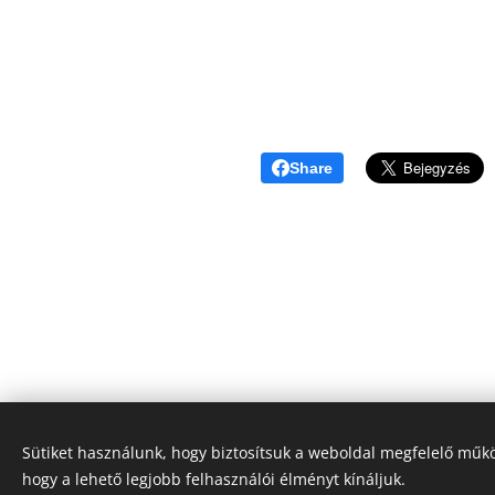
Share
© Magyar Liturgikus és Egyházzenei Intézet, 2012-2025
Sütiket használunk, hogy biztosítsuk a weboldal megfelelő műkö
hogy a lehető legjobb felhasználói élményt kínáljuk.