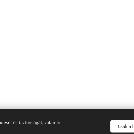
1068 Budapest, Vár
dését és biztonságát, valamint
Csak a 