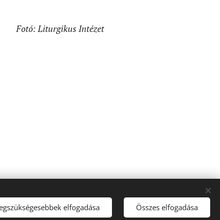
Fotó: Liturgikus Intézet
osligeti fasor 42. I
Kapcsolat
I
Adatvédelem
I
Impresszum
Sütik
legszükségesebbek elfogadása
Összes elfogadása