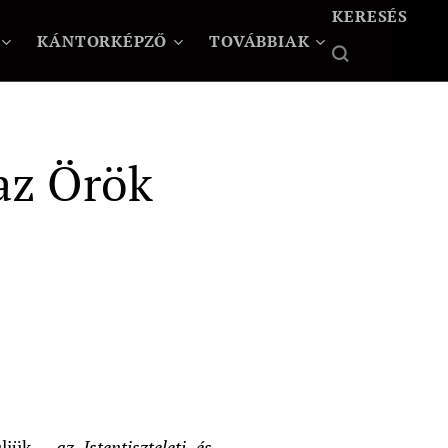
KERESÉS
KÁNTORKÉPZŐ
TOVÁBBIAK
 az Örök
ljük -
az Istentiszteleti és