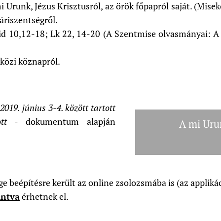
i Urunk, Jézus Krisztusról, az örök főpapról saját. (Misekö
táriszentségről.
sid 10,12-18; Lk 22, 14-20 (A Szentmise olvasmányai: A
közi köznapról.
019. június 3-4. között tartott
tt
- dokumentum alapján
A mi Urun
 beépítésre került az online zsolozsmába is (az appliká
intva
érhetnek el.