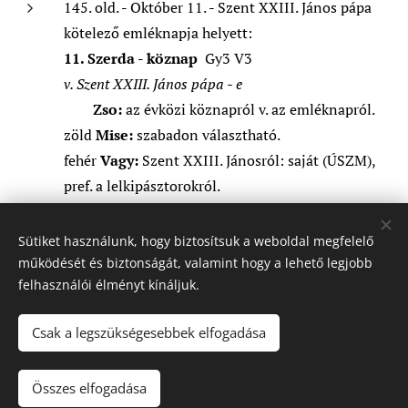
145. old. - Október 11. - Szent XXIII. János pápa
kötelező emléknapja helyett:
11. Szerda - köznap
Gy3 V3
v. Szent XXIII. János pápa - e
Zso:
az évközi köznapról v. az emléknapról.
zöld
Mise:
szabadon választható.
fehér
Vagy:
Szent XXIII. Jánosról: saját (ÚSZM),
pref. a lelkipásztorokról.
Sütiket használunk, hogy biztosítsuk a weboldal megfelelő
működését és biztonságát, valamint hogy a lehető legjobb
felhasználói élményt kínáljuk.
© Magyar Liturgikus és Egyházzenei Intézet, 2012-2025
Csak a legszükségesebbek elfogadása
1068 Budapest, Városligeti fasor 42. I
Kapcsolat
I
Adatvédelem
I
Impresszum
Sütik
Összes elfogadása