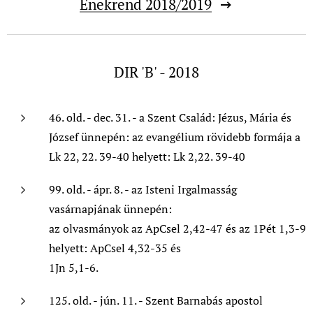
Énekrend 2018/2019
DIR 'B' - 2018
46. old. - dec. 31. - a Szent Család: Jézus, Mária és
József ünnepén: az evangélium rövidebb formája a
Lk 22, 22. 39-40 helyett: Lk 2,22. 39-40
99. old. - ápr. 8. - az Isteni Irgalmasság
vasárnapjának ünnepén:
az olvasmányok az ApCsel 2,42-47 és az 1Pét 1,3-9
helyett: ApCsel 4,32-35 és
1Jn 5,1-6.
125. old. - jún. 11. - Szent Barnabás apostol