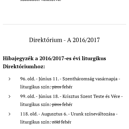
Direktórium - A 2016/2017
Hibajegyzék a 2016/2017-es évi liturgikus
Direktóriumhoz:
96. old. - Június 11. - Szentháromság vasárnapja -
liturgikus szín: ̶p̶i̶r̶o̶s̶ fehér
99. old. - Június 18. - Krisztus Szent Teste és Vére -
liturgikus szín: ̶p̶i̶r̶o̶s̶ fehér
118. old. - Augusztus 6. - Urunk színeváltozása -
liturgikus szín: ̶z̶ö̶l̶d̶ fehér