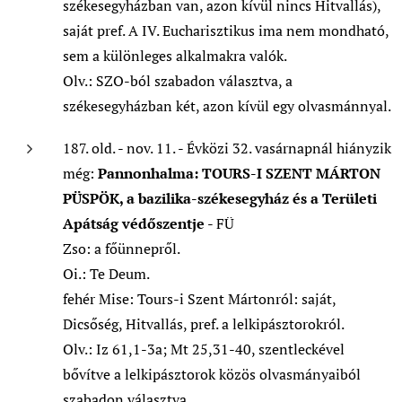
székesegyházban van, azon kívül nincs Hitvallás),
saját pref. A IV. Eucharisztikus ima nem mondható,
sem a különleges alkalmakra valók.
Olv.: SZO-ból szabadon választva, a
székesegyházban két, azon kívül egy olvasmánnyal.
187. old. - nov. 11. - Évközi 32. vasárnapnál hiányzik
még:
Pannonhalma: TOURS-I SZENT MÁRTON
PÜSPÖK,
a bazilika-székesegyház és a Területi
Apátság védőszentje
- FÜ
Zso: a főünnepről.
Oi.: Te Deum.
fehér Mise: Tours-i Szent Mártonról: saját,
Dicsőség, Hitvallás, pref. a lelkipásztorokról.
Olv.: Iz 61,1-3a; Mt 25,31-40, szentleckével
bővítve a lelkipásztorok közös olvasmányaiból
szabadon választva.