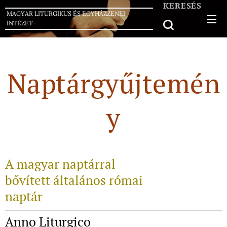
KERESÉS
MAGYAR LITURGIKUS ÉS EGYHÁZZENEI
INTÉZET
Naptárgyűjtemén
y
A magyar naptárral
bővített általános római
naptár
Anno Liturgico