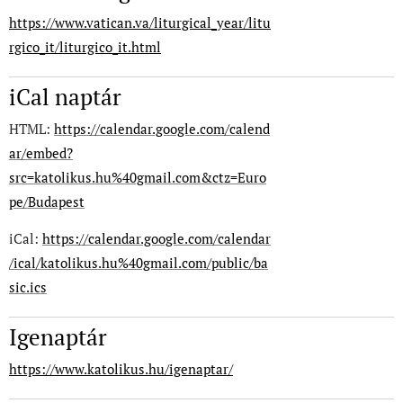
https://www.vatican.va/liturgical_year/litu
rgico_it/liturgico_it.html
iCal naptár
HTML:
https://calendar.google.com/calend
ar/embed?
src=katolikus.hu%40gmail.com&ctz=Euro
pe/Budapest
iCal:
https://calendar.google.com/calendar
/ical/katolikus.hu%40gmail.com/public/ba
sic.ics
Igenaptár
https://www.katolikus.hu/igenaptar/