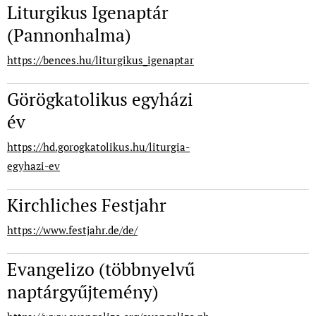
Liturgikus Igenaptár
(Pannonhalma)
https://bences.hu/liturgikus_igenaptar
Görögkatolikus egyházi
év
https://hd.gorogkatolikus.hu/liturgia-
egyhazi-ev
Kirchliches Festjahr
https://www.festjahr.de/de/
Evangelizo (többnyelvű
naptárgyűjtemény)