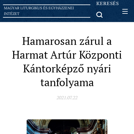
KERESÉS
MAGYAR LITURGIKUS ÉS EGYHÁZZENEI
INTÉZET
Hamarosan zárul a
Harmat Artúr Központi
Kántorképző nyári
tanfolyama
2021.07.22