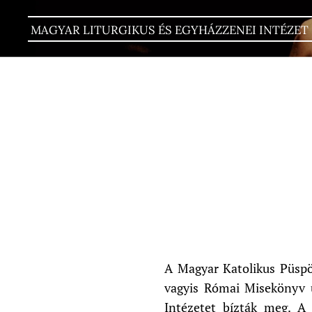
MAGYAR LITURGIKUS ÉS EGYHÁZZENEI INTÉZET
A Magyar Katolikus Püspö
vagyis Római Misekönyv új
Intézetet bízták meg. A