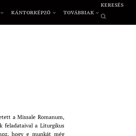
KERESÉS
KÁNTORKÉPZŐ
TOVÁBBIAK
letett a Missale Romanum,
 feladataival a Liturgikus
Ahhoz, hogy e munkát még