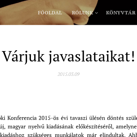
FŐOLDAL
RÓLUNK
KÖNYVTÁR
Várjuk javaslataikat!
2015.03.09
ki Konferencia 2015-ös évi tavaszi ülésén döntés szü
, magyar nyelvű kiadásának előkészítéséről, amelynek
 kiadáshoz szükséges munkálatok már elindultak. 