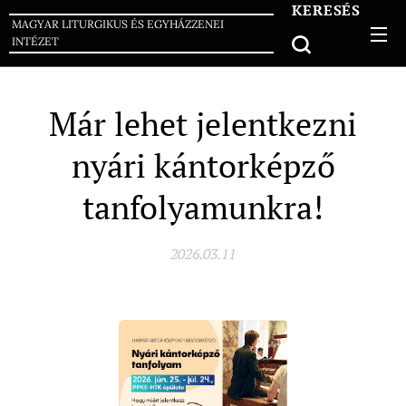
KERESÉS
MAGYAR LITURGIKUS ÉS EGYHÁZZENEI
INTÉZET
Már lehet jelentkezni
nyári kántorképző
tanfolyamunkra!
2026.03.11