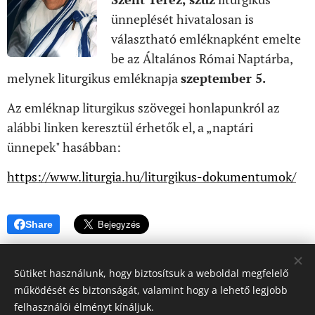
ünneplését hivatalosan is
választható emléknapként emelte
be az Általános Római Naptárba,
melynek liturgikus emléknapja
szeptember 5.
Az emléknap liturgikus szövegei honlapunkról az
alábbi linken keresztül érhetők el, a „naptári
ünnepek" hasábban:
https://www.liturgia.hu/liturgikus-dokumentumok/
Share
Sütiket használunk, hogy biztosítsuk a weboldal megfelelő
működését és biztonságát, valamint hogy a lehető legjobb
felhasználói élményt kínáljuk.