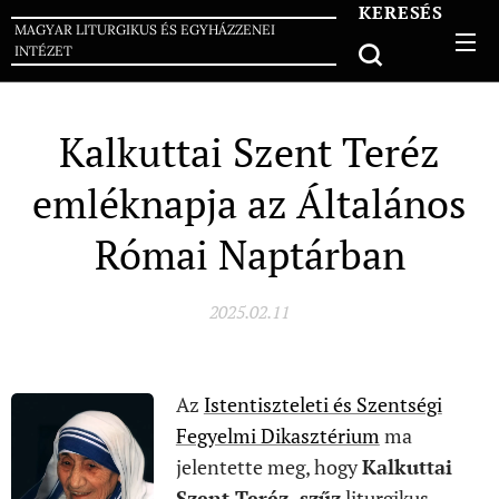
KERESÉS
MAGYAR LITURGIKUS ÉS EGYHÁZZENEI
INTÉZET
Kalkuttai Szent Teréz
emléknapja az Általános
Római Naptárban
2025.02.11
Az
Istentiszteleti és Szentségi
Fegyelmi Dikasztérium
ma
jelentette meg, hogy
Kalkuttai
Szent Teréz, szűz
liturgikus