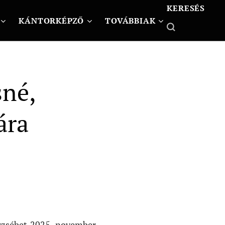
KERESÉS
KÁNTORKÉPZŐ
TOVÁBBIAK
sné,
ára
zsébet 2025. november