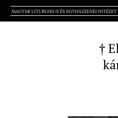
MAGYAR LITURGIKUS ÉS EGYHÁZZENEI INTÉZET
† E
ká