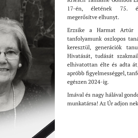
17-én, életének 75. év
megerősítve elhunyt.
Erzsike a Harmat Artúr 
tanfolyamunk oszlopos taná
keresztül, generációk tanu
Hivatását, tudását szakmai
elhivatottan élte és adta á
apróbb figyelmességgel, tan
egészen 2024-ig.
Imával és nagy hálával gond
munkatársa! Az Úr adjon nek