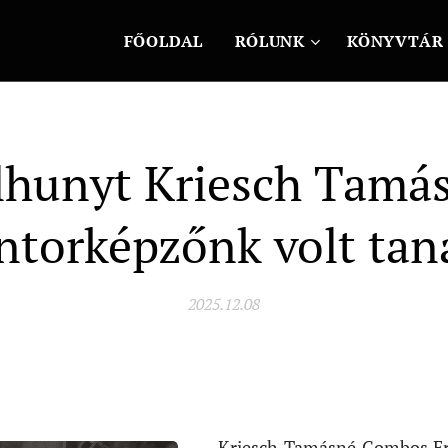
FŐOLDAL
RÓLUNK
KÖNYVTÁR
lhunyt Kriesch Tamá
ntorképzőnk volt tan
2025.12.08
Kriesch Tamásné Gombos Er