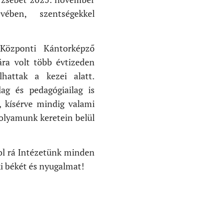
ében, szentségekkel
Központi Kántorképző
ra volt több évtizeden
lhattak a kezei alatt.
lag és pedagógiailag is
t, kísérve mindig valami
folyamunk keretein belül
ol rá Intézetünk minden
i békét és nyugalmat!