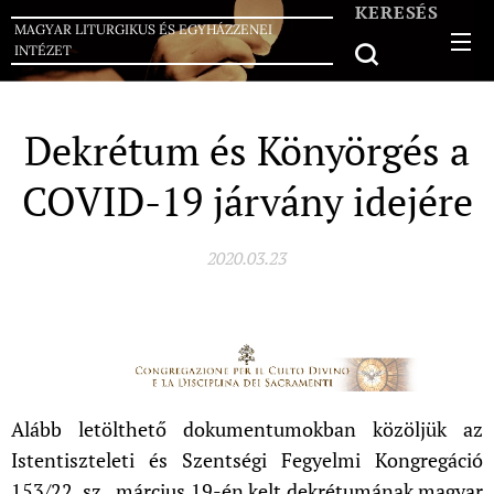
KERESÉS
MAGYAR LITURGIKUS ÉS EGYHÁZZENEI
INTÉZET
Dekrétum és Könyörgés a
COVID-19 járvány idejére
2020.03.23
Alább letölthető dokumentumokban közöljük az
Istentiszteleti és Szentségi Fegyelmi Kongregáció
153/22. sz., március 19-én kelt dekrétumának magyar