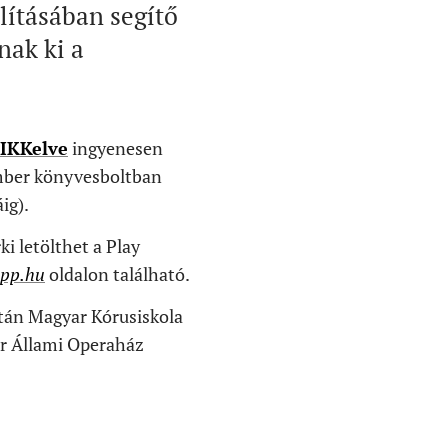
ításában segítő
nak ki a
IKKelve
ingyenesen
Ember könyvesboltban
ig).
i letölthet a Play
pp.hu
oldalon található.
tán Magyar Kórusiskola
ar Állami Operaház