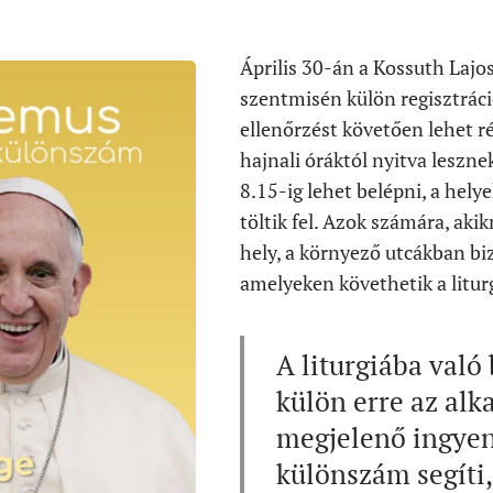
Április 30-án a Kossuth Lajo
szentmisén külön regisztráció
ellenőrzést követően lehet r
hajnali óráktól nyitva leszne
8.15-ig lehet belépni, a hely
töltik fel. Azok számára, aki
hely, a környező utcákban biz
amelyeken követhetik a liturg
A liturgiába való
külön erre az al
megjelenő ingye
különszám segíti,