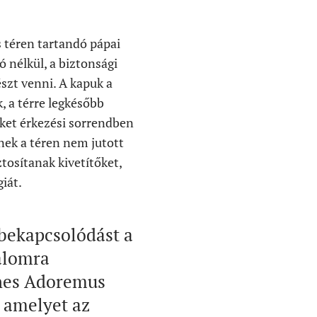
s téren tartandó pápai
 nélkül, a biztonsági
észt venni. A kapuk a
k, a térre legkésőbb
eket érkezési sorrendben
knek a téren nem jutott
tosítanak kivetítőket,
iát.
 bekapcsolódást a
kalomra
nes Adoremus
 amelyet az