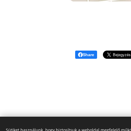
Share
© Magyar Liturgikus és Egyházzenei Intézet, 2012-2025
Sütiket használunk, hogy biztosítsuk a weboldal megfelelő műkö