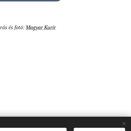
rás és fotó:
Magyar Kurír
osligeti fasor 42. I
Kapcsolat
I
Adatvédelem
I
Impresszum
Sütik