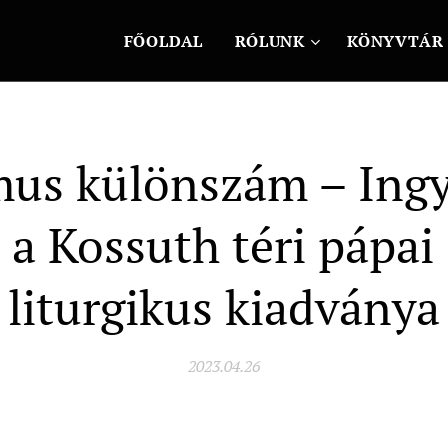
FŐOLDAL
RÓLUNK
KÖNYVTÁR
us különszám – Ing
ő a Kossuth téri pápai
liturgikus kiadványa
2023.04.26