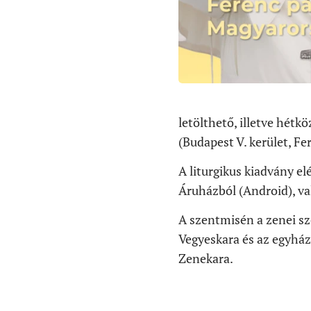
letölthető, illetve hé
(Budapest V. kerület, Fe
A liturgikus kiadvány el
Áruházból (Android), va
A szentmisén a zenei sz
Vegyeskara és az egyház
Zenekara.