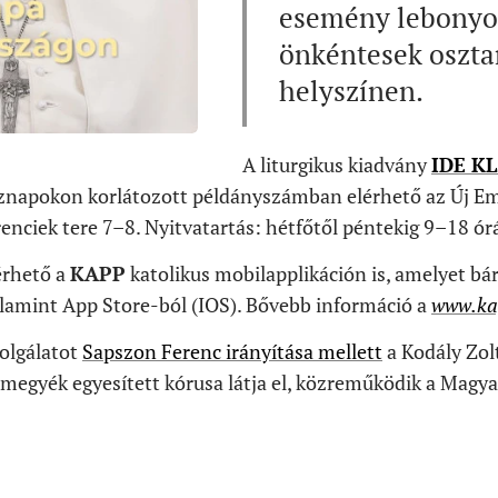
esemény lebonyol
önkéntesek oszta
helyszínen.
A liturgikus kiadvány
IDE KL
tköznapokon korlátozott példányszámban elérhető az Új 
renciek tere 7–8. Nyitvatartás: hétfőtől péntekig 9–18 órá
érhető a
KAPP
katolikus mobilapplikáción is, amelyet bárk
lamint App Store-ból (IOS). Bővebb információ a
www.ka
olgálatot
Sapszon Ferenc irányítása mellett
a Kodály Zol
megyék egyesített kórusa látja el, közreműködik a Magy