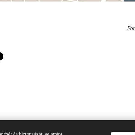
For
1068 Budapest, Vár
dését és biztonságát, valamint