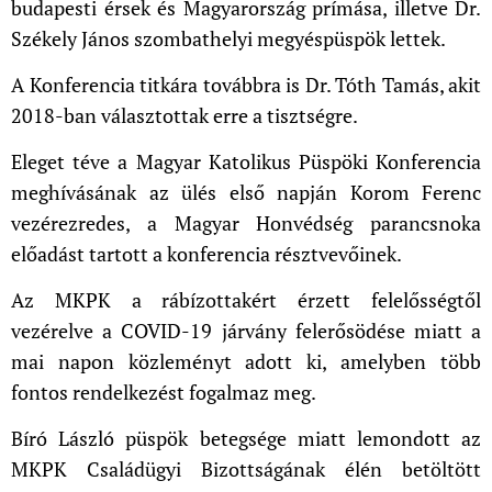
budapesti érsek és Magyarország prímása, illetve Dr.
Székely János szombathelyi megyéspüspök lettek.
A Konferencia titkára továbbra is Dr. Tóth Tamás, akit
2018-ban választottak erre a tisztségre.
Eleget téve a Magyar Katolikus Püspöki Konferencia
meghívásának az ülés első napján Korom Ferenc
vezérezredes, a Magyar Honvédség parancsnoka
előadást tartott a konferencia résztvevőinek.
Az MKPK a rábízottakért érzett felelősségtől
vezérelve a COVID-19 járvány felerősödése miatt a
mai napon közleményt adott ki, amelyben több
fontos rendelkezést fogalmaz meg.
Bíró László püspök betegsége miatt lemondott az
MKPK Családügyi Bizottságának élén betöltött