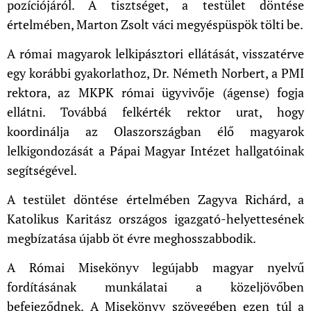
pozíciójáról. A tisztséget, a testület döntése
értelmében, Marton Zsolt váci megyéspüspök tölti be.
A római magyarok lelkipásztori ellátását, visszatérve
egy korábbi gyakorlathoz, Dr. Németh Norbert, a PMI
rektora, az MKPK római ügyvivője (ágense) fogja
ellátni. Továbbá felkérték rektor urat, hogy
koordinálja az Olaszországban élő magyarok
lelkigondozását a Pápai Magyar Intézet hallgatóinak
segítségével.
A testület döntése értelmében Zagyva Richárd, a
Katolikus Karitász országos igazgató-helyettesének
megbízatása újabb öt évre meghosszabbodik.
A Római Misekönyv legújabb magyar nyelvű
fordításának munkálatai a közeljövőben
befejeződnek. A Misekönyv szövegében ezen túl a