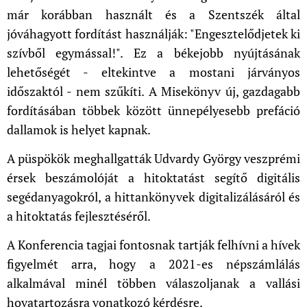
már korábban használt és a Szentszék által
jóváhagyott fordítást használják: "Engesztelődjetek ki
szívből egymással!". Ez a békejobb nyújtásának
lehetőségét - eltekintve a mostani járványos
időszaktól - nem szűkíti. A Misekönyv új, gazdagabb
fordításában többek között ünnepélyesebb prefáció
dallamok is helyet kapnak.
A püspökök meghallgatták Udvardy György veszprémi
érsek beszámolóját a hitoktatást segítő digitális
segédanyagokról, a hittankönyvek digitalizálásáról és
a hitoktatás fejlesztéséről.
A Konferencia tagjai fontosnak tartják felhívni a hívek
figyelmét arra, hogy a 2021-es népszámlálás
alkalmával minél többen válaszoljanak a vallási
hovatartozásra vonatkozó kérdésre.