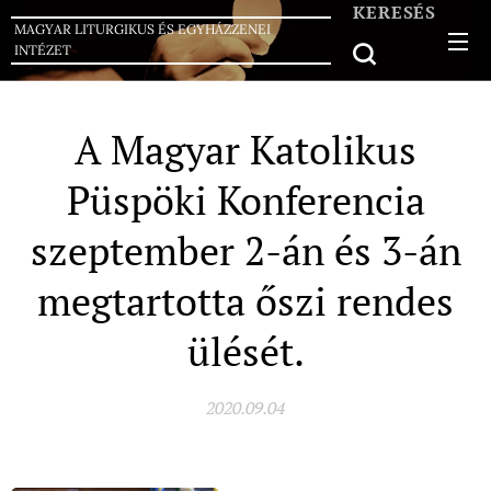
KERESÉS
MAGYAR LITURGIKUS ÉS EGYHÁZZENEI
INTÉZET
A Magyar Katolikus
Püspöki Konferencia
szeptember 2-án és 3-án
megtartotta őszi rendes
ülését.
2020.09.04