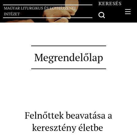
KERESÉS
MAGYAR LITURGIKUS ÉS EGYHÁZZENEI
INTÉZET
Megrendelőlap
Felnőttek beavatása a
keresztény életbe